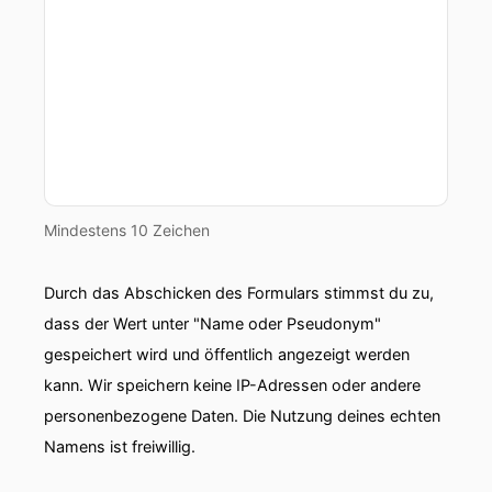
00:00:41: Themen
00:00:43: und fröhliches Blaudern aus dem
Neckkästchen!
00:00:47: Du möchtest auch mal zu mir in den
Podcast kommen um über deinen Herzensthema
zu sprechen?
00:00:52: Oder du hast einen Thema, über das
Mindestens 10 Zeichen
sich mal mit einem Gast unbedingt sprechen
sollte?
Durch das Abschicken des Formulars stimmst du zu,
dass der Wert unter "Name oder Pseudonym"
00:00:58: Schreibt mir einfach an Hallo at
Sandra-Richter.com.
gespeichert wird und öffentlich angezeigt werden
kann. Wir speichern keine IP-Adressen oder andere
00:01:03: Jetzt geht es aber wirklich los mit der
personenbezogene Daten. Die Nutzung deines echten
neuen Folge.
Namens ist freiwillig.
00:01:11: Das mache ich sehr gern!