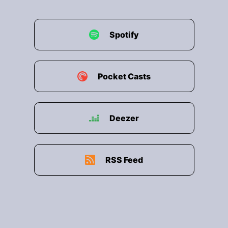
00:01:33: Und wir hatten kurz die Überlegung
ob wir nicht den ganzen Podcast durchsingen
Spotify
wollen aber wir haben uns dann doch nur für
den Anfang entschieden.
00:01:41: Aber liebe Zune wenn ihr wollt das wir
Pocket Casts
mal ein Podcast singen dann schreibt es gerne
in die Kommentare
Deezer
00:01:47: Genau oder singt es in die
kommentare.
00:01:49: Scherz
RSS Feed
00:01:50: Auch das der geile Idee!
00:01:52: Kontext-Zitate
00:01:53: gehen ja auch immer